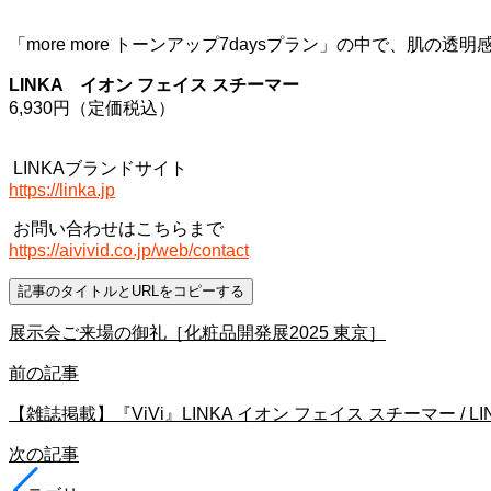
「
more more
トーンアップ
7days
プラン」の中で、肌の透明
LINKA イオン フェイス スチーマー
6,930
円（定価税込）
LINKA
ブランドサイト
https://linka.jp
お問い合わせはこちらまで
https://aivivid.co.jp/web/contact
記事のタイトルとURLをコピーする
展示会ご来場の御礼［化粧品開発展2025 東京］
前の記事
【雑誌掲載】『ViVi』LINKA イオン フェイス スチーマー / L
次の記事