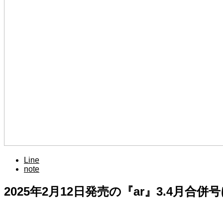
Line
note
2025年
2
月
12
日発売の『
ar
』
3.4
月合併号