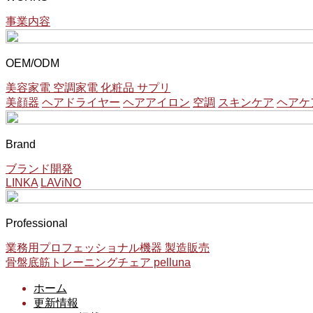
事業内容
OEM/ODM
美容家電 空調家電 化粧品 サプリ
美顔器
ヘアドライヤー
ヘアアイロン
空調
スキンケア
ヘアケ
Brand
ブランド開発
LINKA
LAViNO
Professional
業務用プロフェッショナル機器 製造販売
骨盤底筋トレーニングチェア pelluna
ホーム
更新情報