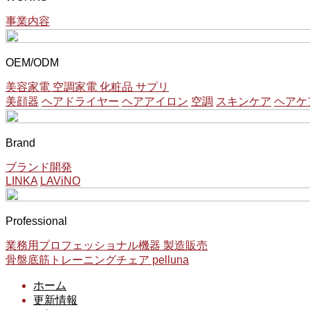
事業内容
OEM/ODM
美容家電 空調家電 化粧品 サプリ
美顔器
ヘアドライヤー
ヘアアイロン
空調
スキンケア
ヘアケ
Brand
ブランド開発
LINKA
LAViNO
Professional
業務用プロフェッショナル機器 製造販売
骨盤底筋トレーニングチェア pelluna
ホーム
更新情報