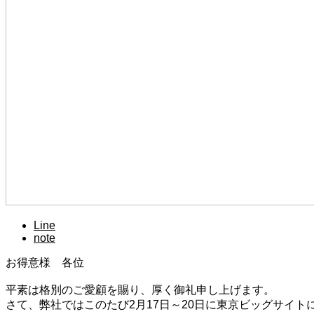
Line
note
お得意様 各位
平素は格別のご愛顧を賜り、厚く御礼申し上げます。
さて、弊社ではこのたび2月17日～20日に東京ビッグサイト