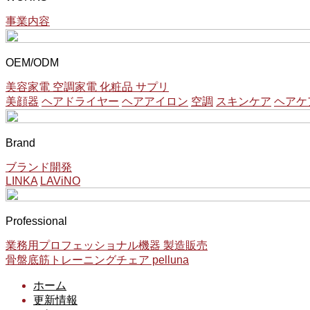
事業内容
OEM/ODM
美容家電 空調家電 化粧品 サプリ
美顔器
ヘアドライヤー
ヘアアイロン
空調
スキンケア
ヘアケ
Brand
ブランド開発
LINKA
LAViNO
Professional
業務用プロフェッショナル機器 製造販売
骨盤底筋トレーニングチェア pelluna
ホーム
更新情報