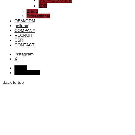
トレーニング器具
空調
Brand
Professional
OEM/ODM
pelluna
COMPANY
RECRUIT
CSR
CONTACT
Instagram
X
HOME
お問い合わせ
Back to top