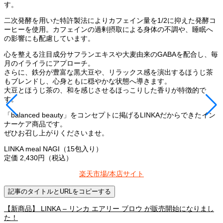
す。
二次発酵を用いた特許製法によりカフェイン量を1/2に抑えた発酵コ
ーヒーを使用。カフェインの過剰摂取による身体の不調や、睡眠へ
の影響にも配慮しています。
心を整える注目成分サフランエキスや大麦由来のGABAを配合し、毎
月のイライラにアプローチ。
さらに、鉄分が豊富な黒大豆や、リラックス感を演出するほうじ茶
もブレンドし、心身ともに穏やかな状態へ導きます。
大豆とほうじ茶の、和を感じさせるほっこりした香りが特徴的で
す。
「balanced beauty」をコンセプトに掲げるLINKAだからできたイン
ナーケア商品です。
ぜひお召し上がりくださいませ。
LINKA meal NAGI（15包入り）
定価 2,430円（税込）
楽天市場/
本店サイト
記事のタイトルとURLをコピーする
【新商品】 LINKA – リンカ エアリー ブロウ が販売開始になりまし
た！