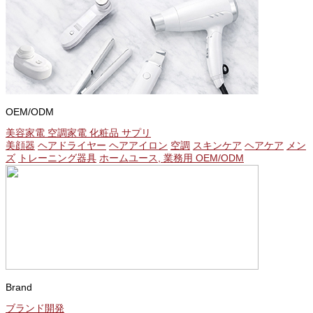
OEM/ODM
美容家電 空調家電 化粧品 サプリ
美顔器
ヘアドライヤー
ヘアアイロン
空調
スキンケア
ヘアケア
メン
ズ
トレーニング器具
ホームユース, 業務用 OEM/ODM
Brand
ブランド開発