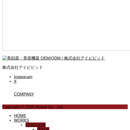
株式会社アイビビッド
Instagram
X
COMPANY
Copyright © 2026 Aivivid Co., Ltd.
HOME
WORKS
OEM/ODM
美顔器