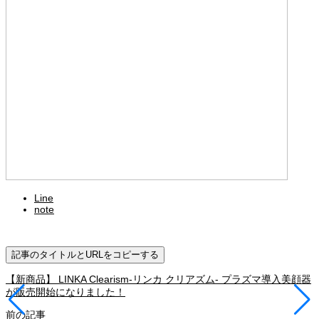
Line
note
記事のタイトルとURLをコピーする
【新商品】 LINKA Clearism-リンカ クリアズム- プラズマ導入美顔器
が販売開始になりました！
前の記事