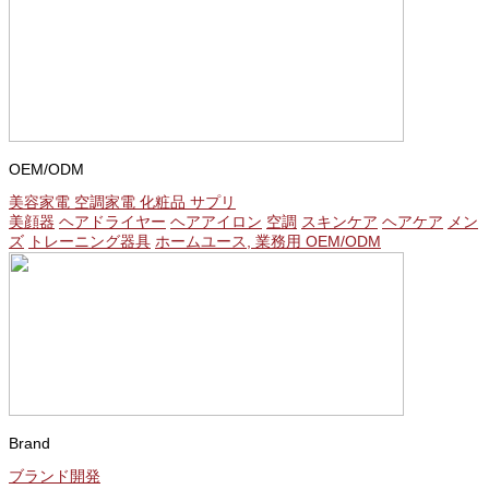
OEM/ODM
美容家電 空調家電 化粧品 サプリ
美顔器
ヘアドライヤー
ヘアアイロン
空調
スキンケア
ヘアケア
メン
ズ
トレーニング器具
ホームユース, 業務用 OEM/ODM
Brand
ブランド開発